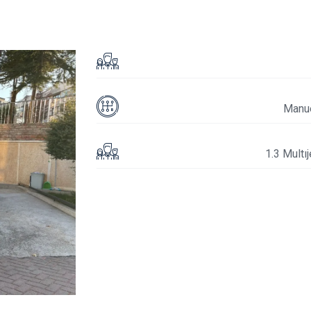
Manu
1.3 Multıj