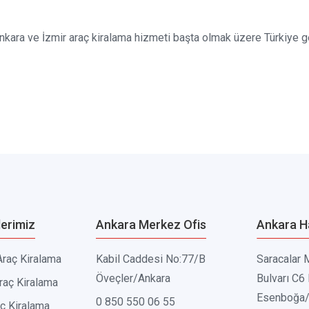
kara ve İzmir araç kiralama hizmeti başta olmak üzere Türkiye g
erimiz
Ankara Merkez Ofis
Ankara H
Araç Kiralama
Kabil Caddesi No:77/B
Saracalar 
Öveçler/Ankara
Bulvarı C6
raç Kiralama
Esenboğa/
0 850 550 06 55
aç Kiralama