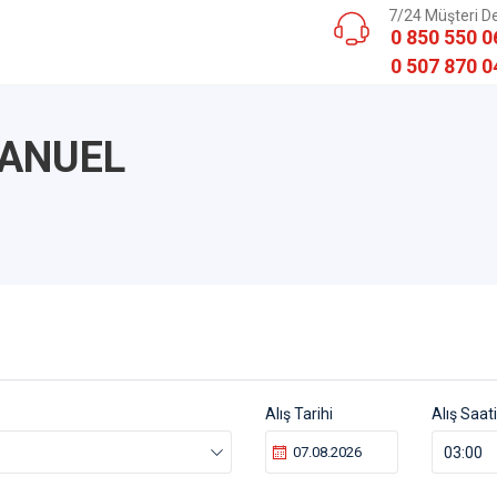
7/24 Müşteri D
0 850 550 0
0 507 870 0
MANUEL
Alış Tarihi
Alış Saati
03:00