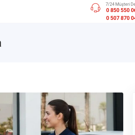
7/24 Müşteri D
0 850 550 0
0 507 870 0
a