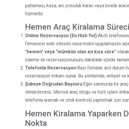
patlaması, kaza, ani yolculuk kararı veya kiralık aracı
hizmettir.
Hemen Araç Kiralama Süreci 
Online Rezervasyon (En Hızlı Yol):
Akıllı telefonu
firmasının web sitesini veya mobil uygulamasını açın.
"hemen" veya "mümkün olan en kısa süre"
olarak 
ödeme ile rezervasyonunuzu dakikalar içinde tamaml
Telefonla Rezervasyon:
Bazı firmalar, acil durum h
rezervasyon imkanı sunar. Bu yöntemde, ehliyet ve kimli
Şubeye Doğrudan Başvuru:
Eğer yanınızda bir araç
iletebilirsiniz. Mevcut araç stoğu ve hızlı işlem im
telefonla aramak ve stok kontrolü yaptırmak sizi za
Hemen Kiralama Yaparken Dik
Nokta