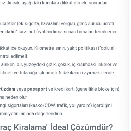
siniz. Ancak, aşağıdaki konulara dikkat etmek, sonradan
ücretler (ek sigorta, havaalanı vergisi, genç sürücü ücreti
er dahil"
tarzı net fiyatlandırma sunan firmaları tercih edin.
atlice okuyun. Kilometre sınırı, yakıt politikası ("dolu al-
ntrol edilmeli.
 alırken, dış yüzeydeki çizik, çökük, iç kısımdaki lekeler ve
ilmeli ve tutanağa işlenmeli. 5 dakikanızı ayırarak ileride
cüzdanı
veya
pasaport
ve kredi kartı (genellikle bloke için)
na neden olur.
angi sigortaları (kasko/CDW, trafik, yol yardım) içerdiğini
aliyetini anında değerlendirin.
aç Kiralama" İdeal Çözümdür?