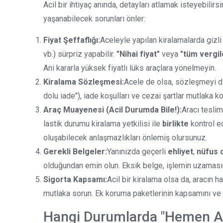
Acil bir ihtiyaç anında, detayları atlamak isteyebilir
yaşanabilecek sorunları önler:
Fiyat Şeffaflığı:
Aceleyle yapılan kiralamalarda gizli 
vb.) sürpriz yapabilir.
"Nihai fiyat"
veya
"tüm vergil
Ani kararla yüksek fiyatlı lüks araçlara yönelmeyin.
Kiralama Sözleşmesi:
Acele de olsa, sözleşmeyi dikk
dolu iade"), iade koşulları ve cezai şartlar mutlaka ko
Araç Muayenesi (Acil Durumda Bile!):
Aracı teslim
lastik durumu kiralama yetkilisi ile
birlikte
kontrol ed
oluşabilecek anlaşmazlıkları önlemiş olursunuz.
Gerekli Belgeler:
Yanınızda geçerli
ehliyet
,
nüfus 
olduğundan emin olun. Eksik belge, işlemin uzaması
Sigorta Kapsamı:
Acil bir kiralama olsa da, aracın h
mutlaka sorun. Ek koruma paketlerinin kapsamını ve m
Hangi Durumlarda "Hemen Ar