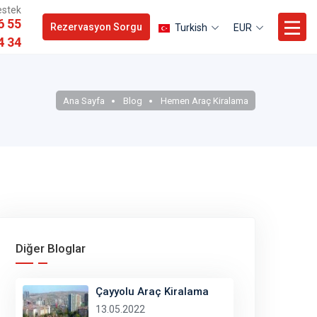
estek
6 55
Rezervasyon Sorgu
Turkish
EUR
4 34
Ana Sayfa
Blog
Hemen Araç Kiralama
Diğer Bloglar
Çayyolu Araç Kiralama
13.05.2022